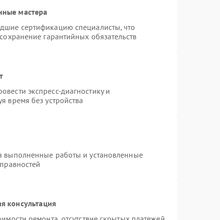
нные мастера
едшие сертификацию специалисты, что
 сохранение гарантийных обязательств
т
овести экспресс-диагностику и
я время без устройства
на выполненные работы и установленные
справностей
я консультация
оимости ремонта, отсутствие скрытых платежей