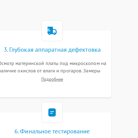
3. Глубокая аппаратная дефектовка
Осмотр материнской платы под микроскопом на
наличие окислов от влаги и прогаров. Замеры
сопротивлений и дежурных напряжений.
Подробнее
Проверка цепей питания, мультиконтроллера,
процессора и видеочипа.
6. Финальное тестирование