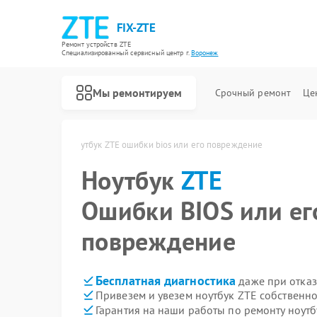
FIX-ZTE
Ремонт устройств ZTE
Специализированный cервисный центр г.
Воронеж
Мы ремонтируем
Срочный ремонт
Це
 ZTE в Воронеже
Ноутбук ZTE ошибки bios или его повреждение
Ноутбук
ZTE
Ошибки BIOS или ег
повреждение
Бесплатная диагностика
даже при отказ
Привезем и увезем ноутбук ZTE собственн
Гарантия на наши работы по ремонту ноут