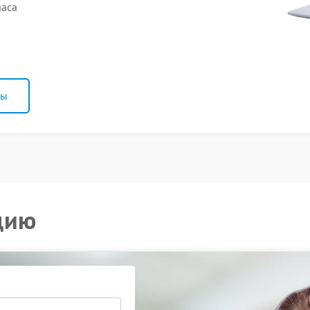
часа
ны
цию