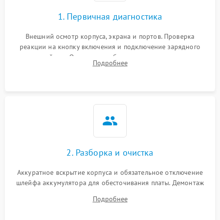
1. Первичная диагностика
Внешний осмотр корпуса, экрана и портов. Проверка
реакции на кнопку включения и подключение зарядного
устройства. Оценка потребления тока с помощью
Подробнее
лабораторного блока питания для локализации проблемы.
2. Разборка и очистка
Аккуратное вскрытие корпуса и обязательное отключение
шлейфа аккумулятора для обесточивания платы. Демонтаж
системы охлаждения, очистка кулера от пыли и удаление
Подробнее
высохшей термопасты с кристаллов чипов.