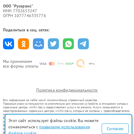
ООО "Русервис"
ИНН 7702633247
ОГРН 1077746335776
Поделиться в соц. сетях:
Мы принимаем
все формы оплаты
Политика конфиденциальности
Вся информация на сайте носит исключительно справочный характер.
Товарные знаки используются исключительно для описания устройств, в отношении которых
сервисные центры vrn.fix-zte.ru предоставляют услуги по ремонту. Услуги оказываются в
неавторизованных сервисных центрах vrn.fix-zte.ru, которые не связаны с правообладателями
товарных знаков или их официальными представителями.
Ремонт осуществляется для устройств, уже введенных в гражданский оборот в соответствии
Этот сайт использует файлы cookie. Вы можете
со статьей 1487 ГК РФ.
Использование товарных знаков не преследует цели индивидуализации услуг или введения
ознакомиться с
правилами использования
Согласен
потребителей в заблуждение, а служит для информирования о предоставляемых услугах по
ремонту техники указанных брендов.
файлов cookie