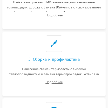
Пайка неисправных SMD-элементов, восстановление
токоведущих дорожек. Замена BGA-чипов с использованием
инфракрасной паяльной станции. Прошивка микросхемы
Подробнее
BIOS или замена поврежденных портов USB
5. Сборка и профилактика
Нанесение свежей термопасты с высокой
теплопроводностью и замена термопрокладок. Установка
системы охлаждения, подключение всех внутренних
Подробнее
шлейфов, модулей памяти и накопителей. Предварительная
сборка корпуса.