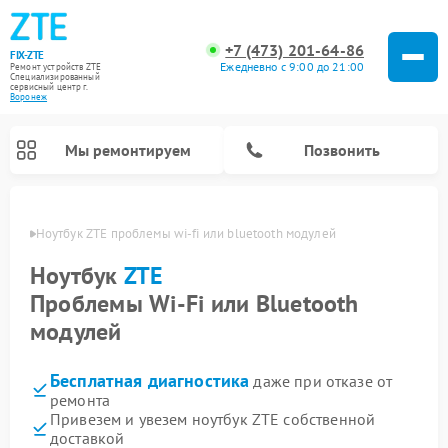
+7 (473) 201-64-86
FIX-ZTE
Ежедневно с 9:00 до 21:00
Ремонт устройств ZTE
Специализированный
cервисный центр г.
Воронеж
Мы ремонтируем
Позвонить
онеже
Ноутбук ZTE проблемы wi‑fi или bluetooth модулей
Ноутбук
ZTE
Проблемы Wi‑Fi или Bluetooth
модулей
Бесплатная диагностика
даже при отказе от
ремонта
Привезем и увезем ноутбук ZTE собственной
доставкой