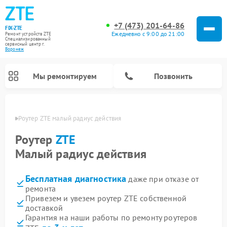
+7 (473) 201-64-86
FIX-ZTE
Ежедневно с 9:00 до 21:00
Ремонт устройств ZTE
Специализированный
cервисный центр г.
Воронеж
Мы ремонтируем
Позвонить
онеже
Роутер ZTE малый радиус действия
Роутер
ZTE
Малый радиус действия
Бесплатная диагностика
даже при отказе от
ремонта
Привезем и увезем роутер ZTE собственной
доставкой
Гарантия на наши работы по ремонту роутеров