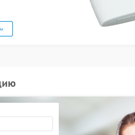
ны
цию