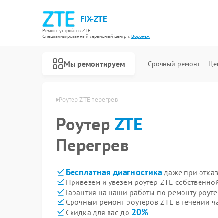
FIX-ZTE
Ремонт устройств ZTE
Специализированный cервисный центр г.
Воронеж
Мы ремонтируем
Срочный ремонт
Це
ров ZTE в Воронеже
Роутер ZTE перегрев
Роутер
ZTE
Перегрев
Бесплатная диагностика
даже при отказ
Привезем и увезем роутер ZTE собственно
Гарантия на наши работы по ремонту роут
Срочный ремонт роутеров ZTE в течении ч
20%
Скидка для вас до