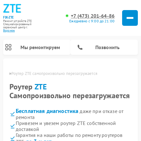
+7 (473) 201-64-86
FIX-ZTE
Ежедневно с 9:00 до 21:00
Ремонт устройств ZTE
Специализированный
cервисный центр г.
Воронеж
Мы ремонтируем
Позвонить
онеже
Роутер ZTE самопроизвольно перезагружается
Роутер
ZTE
Самопроизвольно перезагружается
Бесплатная диагностика
даже при отказе от
ремонта
Привезем и увезем роутер ZTE собственной
доставкой
Гарантия на наши работы по ремонту роутеров