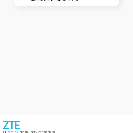
СЦ vrn.fix-zte.ru - сеть сервисных