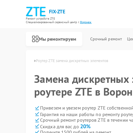
FIX-ZTE
Ремонт устройств ZTE
Специализированный cервисный центр г.
Воронеж
Мы ремонтируем
Срочный ремонт
Це
ров ZTE в Воронеже
Роутер ZTE замена дискретных элементов
Замена дискретных 
роутере ZTE в Воро
Привезем и увезем роутер ZTE собственно
Гарантия на наши работы по ремонту роут
Срочный ремонт роутеров ZTE в течении ч
20%
Скидка для вас до
Получите 1500 рублей на ремонт