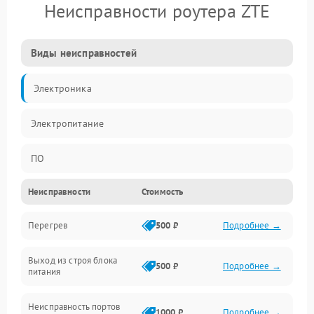
Неисправности роутера ZTE
Виды неисправностей
Электроника
Электропитание
ПО
Неисправности
Стоимость
Сеть
Перегрев
500 ₽
Подробнее →
Беспроводной модуль
Выход из строя блока
Программное обеспечение
500 ₽
Подробнее →
питания
Механические повреждения
Неисправность портов
1000 ₽
Подробнее →