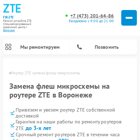
+7 (473) 201-64-86
FIX-ZTE
Ежедневно с 9:00 до 21:00
Ремонт устройств ZTE
Специализированный
cервисный центр г.
Воронеж
Мы ремонтируем
Позвонить
онеже
Роутер ZTE замена флеш микросхемы
Замена флеш микросхемы на
роутере ZTE в Воронеже
Привезем и увезем роутер ZTE собственной
доставкой
Гарантия на наши работы по ремонту роутеров
до 3-х лет
ZTE
Срочный ремонт роутеров ZTE в течении часа