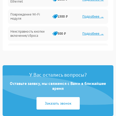
Ethernet
Повреждение Wi-Fi
1500 ₽
Подробнее →
модуля
Неисправность кнопки
500 ₽
Подробнее →
включения/сброса
Окисление контактов
500 ₽
Подробнее →
Неисправность
2000 ₽
Подробнее →
процессора
У Вас остались вопросы?
Поломка оперативной
1500 ₽
Подробнее →
памяти
Оставьте заявку, мы свяжемся с Вами в ближайшее
время
Повреждение flash-
1500 ₽
Подробнее →
памяти
Заказать звонок
Неисправность USB-порта
1000 ₽
Подробнее →