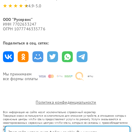
4.9-5.0
ООО "Русервис"
ИНН 7702633247
ОГРН 1077746335776
Поделиться в соц. сетях:
Мы принимаем
все формы оплаты
Политика конфиденциальности
Вся информация на сайте носит исключительно справочный характер.
Товарные знаки используются исключительно для описания устройств, в отношении которых
сервисные центры vrn.fix-zte.ru предоставляют услуги по ремонту. Услуги оказываются в
неавторизованных сервисных центрах vrn.fix-zte.ru, которые не связаны с правообладателями
товарных знаков или их официальными представителями.
Ремонт осуществляется для устройств, уже введенных в гражданский оборот в соответствии