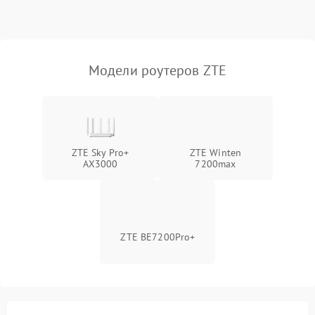
Поломка платы
2000 ₽
Подробнее →
управления
Модели роутеров ZTE
Неисправность
500 ₽
Подробнее →
индикаторов
Повреждение кабелей
500 ₽
Подробнее →
внутри устройства
ZTE Sky Pro+
ZTE Winten
AX3000
7200max
Неисправность модуля
2000 ₽
Подробнее →
3G/4G
Поломка разъема питания
500 ₽
Подробнее →
ZTE BE7200Pro+
Неисправность системы
500 ₽
Подробнее →
охлаждения