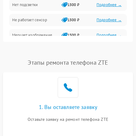
Нет подсветки
1500 ₽
Подробнее →
Проблемы с работой системы, корпусом и другие
Не работает сенсор
1500 ₽
Подробнее →
Мерцает изображение
1500 ₽
Подробнее →
Не работает 3D Touch
2400 ₽
Подробнее →
Этапы ремонта телефона ZTE
Не работает Face ID
4000 ₽
Подробнее →
1. Вы оставляете заявку
Оставьте заявку на ремонт телефона ZTE