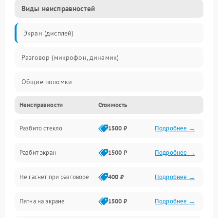
Виды неисправностей
Экран (дисплей)
Разговор (микрофон, динамик)
Общие поломки
Неисправности
Стоимость
Проблемы связи
Разбито стекло
1500 ₽
Подробнее →
Камеры
Разбит экран
1500 ₽
Подробнее →
Проблемы с дисплеем и сенсором
Не гаснет при разговоре
400 ₽
Подробнее →
Зарядка
Пятна на экране
1500 ₽
Подробнее →
Проблемы с питанием, зарядкой и аккумулятором