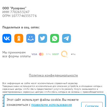
ООО "Русервис"
ИНН 7702633247
ОГРН 1077746335776
Поделиться в соц. сетях:
Мы принимаем
все формы оплаты
Политика конфиденциальности
Вся информация на сайте носит исключительно справочный характер.
Товарные знаки используются исключительно для описания устройств, в отношении которых
сервисные центры vrn.fix-zte.ru предоставляют услуги по ремонту. Услуги оказываются в
неавторизованных сервисных центрах vrn.fix-zte.ru, которые не связаны с правообладателями
товарных знаков или их официальными представителями.
Ремонт осуществляется для устройств, уже введенных в гражданский оборот в соответствии
Этот сайт использует файлы cookie. Вы можете
со статьей 1487 ГК РФ.
Использование товарных знаков не преследует цели индивидуализации услуг или введения
ознакомиться с
правилами использования
Согласен
потребителей в заблуждение, а служит для информирования о предоставляемых услугах по