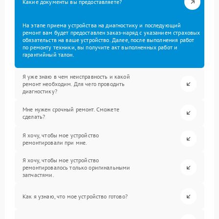
Какие документы вы предоставляете?
На этапе приема устройства на диагностику и последующий
ремонт вам будет предоставлен заказ-наряд с указанием страховых
обязательств на ваше устройство. Далее, после выполнения работ
по ремонту техники, вы получите акт выполненных работ и
гарантийный талон.
Я уже знаю в чем неисправность и какой
ремонт необходим. Для чего проводить
диагностику?
Мне нужен срочный ремонт. Сможете
сделать?
Я хочу, чтобы мое устройство
ремонтировали при мне.
Я хочу, чтобы мое устройство
ремонтировалось только оригинальными
запчастями.
Как я узнаю, что мое устройство готово?