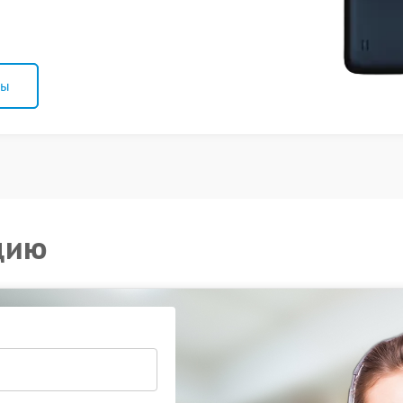
ны
цию