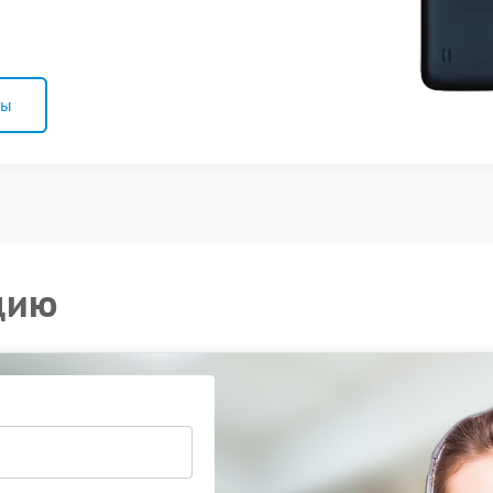
ны
цию