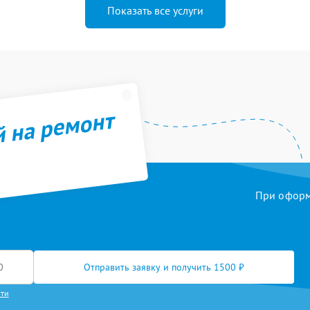
Показать все услуги
й на ремонт
При оформл
Отправить заявку и получить 1500 ₽
сти