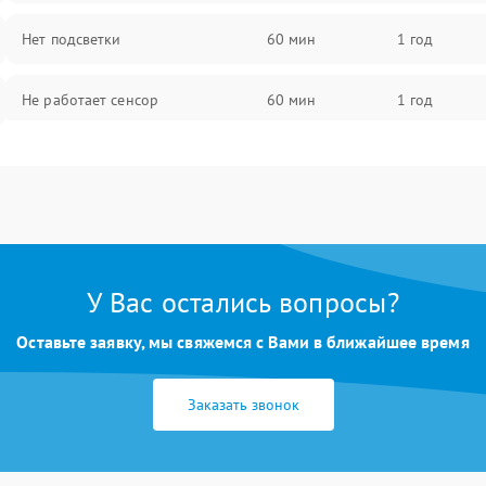
Нет подсветки
60 мин
1 год
Не работает сенсор
60 мин
1 год
Мерцает изображение
60 мин
1 год
Не работает 3D Touch
60 мин
1 год
Не работает Face ID
60 мин
1 год
У Вас остались вопросы?
Оставьте заявку, мы свяжемся с Вами в ближайшее время
Заказать звонок