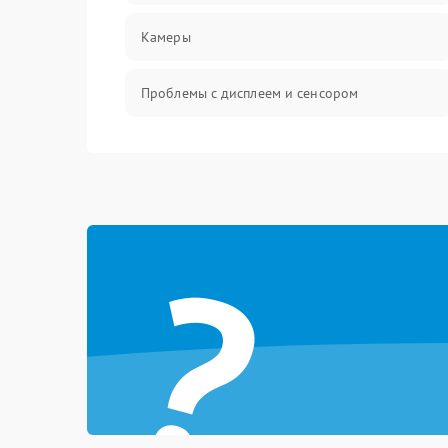
Камеры
Проблемы с дисплеем и сенсором
Зарядка
Проблемы с питанием, зарядкой и
аккумулятором
?
Проблемы с работой системы, корпусом и
другие