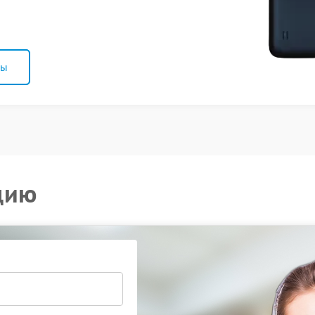
ны
цию