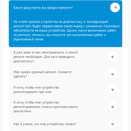
Какие документы вы предоставляете?
На этапе приема устройства на диагностику и последующий
ремонт вам будет предоставлен заказ-наряд с указанием страховых
обязательств на ваше устройство. Далее, после выполнения работ
по ремонту техники, вы получите акт выполненных работ и
гарантийный талон.
Я уже знаю в чем неисправность и какой
ремонт необходим. Для чего проводить
диагностику?
Мне нужен срочный ремонт. Сможете
сделать?
Я хочу, чтобы мое устройство
ремонтировали при мне.
Я хочу, чтобы мое устройство
ремонтировалось только оригинальными
запчастями.
Как я узнаю, что мое устройство готово?